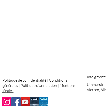
info@front
Politique de confidentialité
|
Conditions
Ummerstraß
générales
|
Politique d'annulation
|
Mentions
Viersen, Al
légales
|