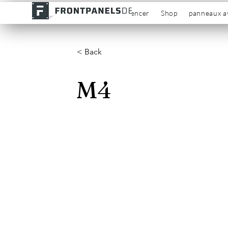
commencer
Shop
panneaux a
< Back
M4