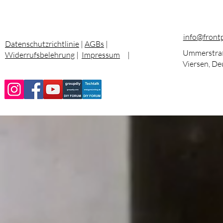
info@front
Datenschutzrichtlinie
|
AGBs
|
Ummerstraß
Widerrufsbelehrung
|
Impressum
|
Viersen, De