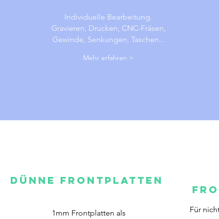
Individuelle Bearbeitung.
Gravieren, Drucken, CNC-Fräsen,
Gewinde, Senkungen, Taschen...
Mehr erfahren >
Dünne Frontplatten
Fro
Für nich
1mm Frontplatten als