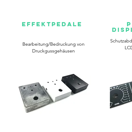
Effektpedale
P
Disp
Schutzabd
Bearbeitung/Bedruckung von
LCD
Druckgussgehäusen