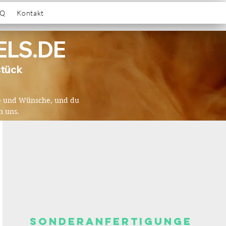
AQ
Kontakt
ELS.DE
stück
aße und Wünsche, und du 
n uns.
SONDErANFERTIGUNGE