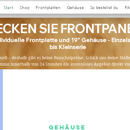
Start
Shop
Frontplatten
Gehäuse
So bestellst du
F
CKEN SIE FRONTPAN
dividuelle Frontplatte und 19" Gehäuse - Einzel
bis Kleinserie
iduell – deshalb gibt es keine Pauschalpreise. Schick uns deine M
mst innerhalb von 24 Stunden ein kostenloses Angebot direkt vo
Gehäuse