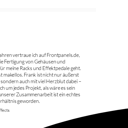
Jahren vertraue ich auf Frontpanels.de,
ie Fertigung von Gehäusen und
für meine Racks und Effektpedale geht.
st makellos. Frank ist nicht nur äußerst
, sondern auch mit viel Herzblut dabei –
ch um jedes Projekt, als wäre es sein
unserer Zusammenarbeit ist ein echtes
rhältnis geworden.
ffects